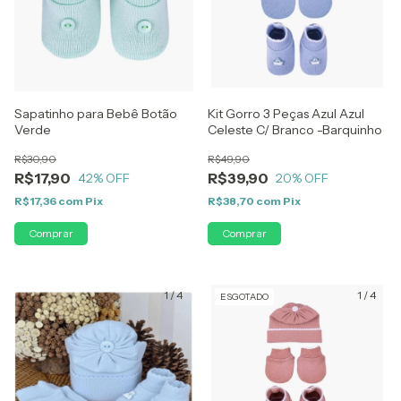
Sapatinho para Bebê Botão
Kit Gorro 3 Peças Azul Azul
Verde
Celeste C/ Branco -Barquinho
R$30,90
R$49,90
R$17,90
R$39,90
42
% OFF
20
% OFF
R$17,36
com
Pix
R$38,70
com
Pix
1
/
4
1
/
4
ESGOTADO