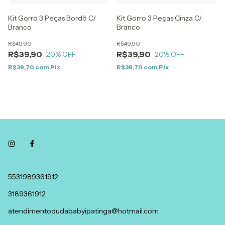
Kit Gorro 3 Peças Bordô C/
Kit Gorro 3 Peças Cinza C/
Branco
Branco
R$49,90
R$49,90
R$39,90
R$39,90
20
% OFF
20
% OFF
R$38,70
com
Pix
R$38,70
com
Pix
5531989361912
3189361912
atendimentodudababyipatinga@hotmail.com