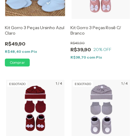
Kit Gorro 3 Peças Ursinho Azul
Kit Gorro 3 Peças Rosê C/
Claro
Branco
R$49,90
R$49,90
R$39,90
20
% OFF
R$48,40
com
Pix
R$38,70
com
Pix
1
/
4
1
/
4
ESGOTADO
ESGOTADO