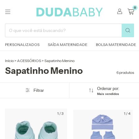
0
PERSONALIZADOS
SAÍDA MATERNIDADE
BOLSA MATERNIDADE
Início
>
ACESSÓRIOS
>
Sapatinho Menino
Sapatinho Menino
6 produtos
Ordenar por:
Filtrar
Mais vendidos
1
/
3
1
/
4