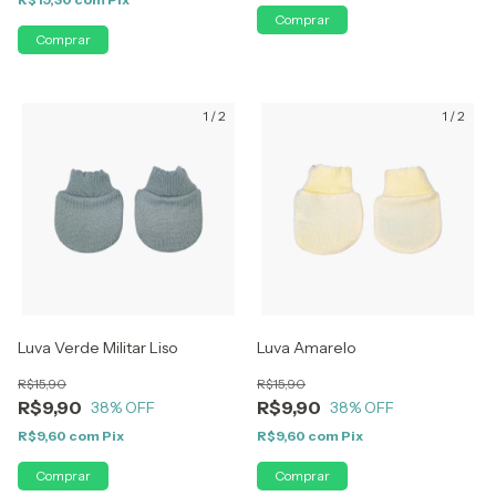
1
/
2
1
/
2
Luva Verde Militar Liso
Luva Amarelo
R$15,90
R$15,90
R$9,90
R$9,90
38
% OFF
38
% OFF
R$9,60
com
Pix
R$9,60
com
Pix