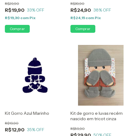
R$29,90
R$39,90
R$19,90
R$24,90
33
% OFF
38
% OFF
R$19,30
com
Pix
R$24,15
com
Pix
Kit Gorro Azul Marinho
Kit de gorro e luvas recém
nascido em tricot cinza
R$19,90
R$59,90
R$12,90
35
% OFF
R$29,90
50
% OFF