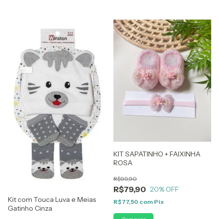
1
/
2
KIT SAPATINHO + FAIXINHA
ROSA
R$99,90
R$79,90
20
% OFF
Kit com Touca Luva e Meias
R$77,50
com
Pix
Gatinho Cinza