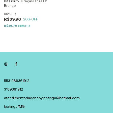
Kit Gorro 3 Peças Cinza C/
Branco
R$49,90
R$39,90
20
% OFF
R$38,70
com
Pix
5531989361912
3189361912
atendimentodudababyipatinga@hotmail.com
Ipatinga/MG