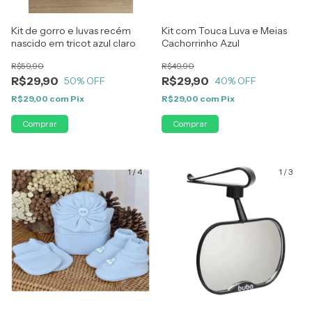
Kit de gorro e luvas recém
Kit com Touca Luva e Meias
nascido em tricot azul claro
Cachorrinho Azul
R$59,90
R$49,90
R$29,90
R$29,90
50
% OFF
40
% OFF
R$29,00
com
Pix
R$29,00
com
Pix
1
/
4
1
/
3