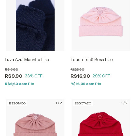
Luva Azul Marinho Liso
Touca Tricô Rosa Liso
R$15,90
R$23,90
R$9,90
R$16,90
38
% OFF
29
% OFF
R$9,60
com
Pix
R$16,39
com
Pix
1
/
2
1
/
2
ESGOTADO
ESGOTADO