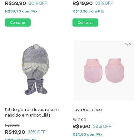
R$39,90
R$19,90
20
% OFF
33
% OFF
R$38,70
com
Pix
R$19,30
com
Pix
1
/
2
Kit de gorro e luvas recém
Luva Rosa Liso
nascido em tricot Lilás
R$15,90
R$29,90
R$9,90
38
% OFF
R$19,90
33
% OFF
R$9,60
com
Pix
R$19,30
com
Pix