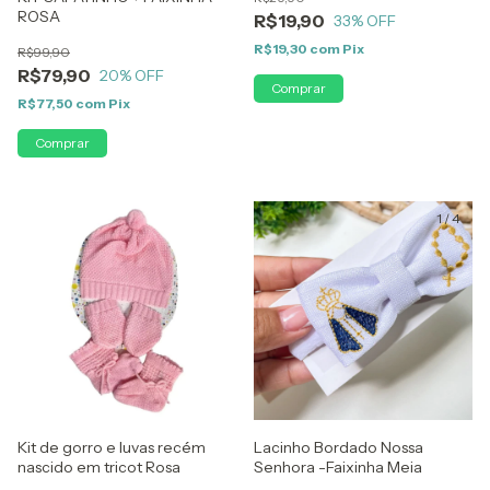
ROSA
R$19,90
33
% OFF
R$19,30
com
Pix
R$99,90
R$79,90
20
% OFF
R$77,50
com
Pix
1
/
4
Kit de gorro e luvas recém
Lacinho Bordado Nossa
nascido em tricot Rosa
Senhora -Faixinha Meia