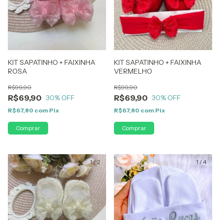
KIT SAPATINHO + FAIXINHA
KIT SAPATINHO + FAIXINHA
ROSA
VERMELHO
R$99,90
R$99,90
R$69,90
R$69,90
30
% OFF
30
% OFF
R$67,80
com
Pix
R$67,80
com
Pix
1
/
2
1
/
4