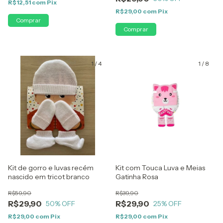
R$12,51
com
Pix
R$29,00
com
Pix
1
/
4
1
/
8
Kit de gorro e luvas recém
Kit com Touca Luva e Meias
nascido em tricot branco
Gatinha Rosa
R$59,90
R$39,90
R$29,90
R$29,90
50
% OFF
25
% OFF
R$29,00
com
Pix
R$29,00
com
Pix