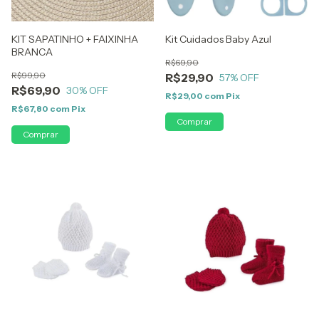
KIT SAPATINHO + FAIXINHA
Kit Cuidados Baby Azul
BRANCA
R$69,90
R$99,90
R$29,90
57
% OFF
R$69,90
30
% OFF
R$29,00
com
Pix
R$67,80
com
Pix