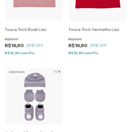
Touca Tricô Rosê Liso
Touca Tricô Vermelho Liso
R$23,90
R$23,90
R$16,90
R$16,90
29
% OFF
29
% OFF
R$16,39
com
Pix
R$16,39
com
Pix
1
/
4
ESGOTADO