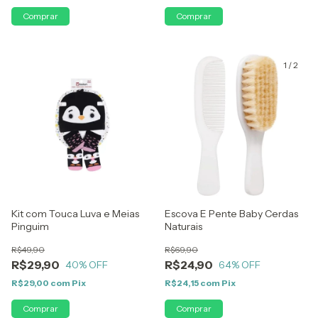
1
/
2
Kit com Touca Luva e Meias
Escova E Pente Baby Cerdas
Pinguim
Naturais
R$49,90
R$69,90
R$29,90
R$24,90
40
% OFF
64
% OFF
R$29,00
com
Pix
R$24,15
com
Pix