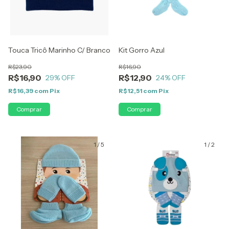
Touca Tricô Marinho C/ Branco
Kit Gorro Azul
R$23,90
R$16,90
R$16,90
R$12,90
29
% OFF
24
% OFF
R$16,39
com
Pix
R$12,51
com
Pix
1
/
5
1
/
2