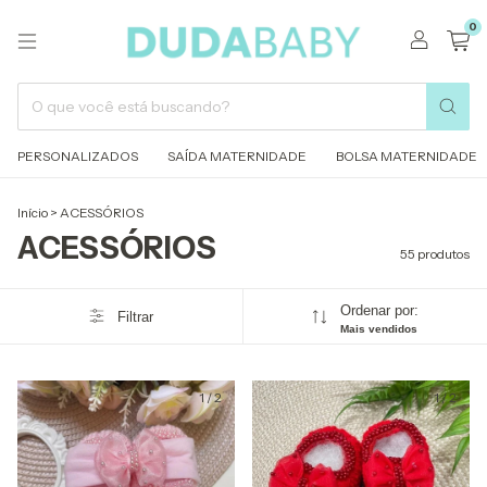
0
PERSONALIZADOS
SAÍDA MATERNIDADE
BOLSA MATERNIDADE
Início
>
ACESSÓRIOS
ACESSÓRIOS
55 produtos
Ordenar por:
Filtrar
Mais vendidos
1
/
2
1
/
2