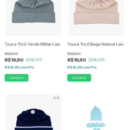
Touca Tricô Verde Militar Liso
Touca Tricô Bege Natural Liso
R$23,90
R$23,90
R$16,90
R$16,90
29
% OFF
29
% OFF
R$16,39
com
Pix
R$16,39
com
Pix
1
/
2