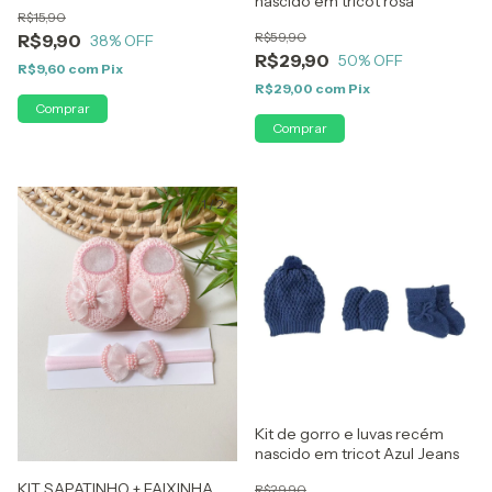
nascido em tricot rosa
R$15,90
R$59,90
R$9,90
38
% OFF
R$29,90
50
% OFF
R$9,60
com
Pix
R$29,00
com
Pix
1
/
2
Kit de gorro e luvas recém
nascido em tricot Azul Jeans
KIT SAPATINHO + FAIXINHA
R$29,90