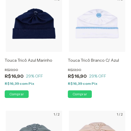
Touca Tricô Azul Marinho
Touca Tricô Branco C/ Azul
R$23,90
R$23,90
R$16,90
R$16,90
29
% OFF
29
% OFF
R$16,39
com
Pix
R$16,39
com
Pix
1
/
2
1
/
2