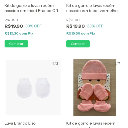
Kit de gorro e luvas recém
Kit de gorro e luvas recém
nascido em tricot Branco Off
nascido em tricot vermelho
R$29,90
R$29,90
R$19,90
R$19,90
33
% OFF
33
% OFF
R$19,30
com
Pix
R$19,30
com
Pix
1
/
2
1
/
7
Luva Branco Liso
Kit de gorro e luvas recém