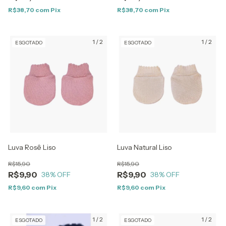
R$38,70
com
Pix
R$38,70
com
Pix
1
/
2
1
/
2
ESGOTADO
ESGOTADO
Luva Rosê Liso
Luva Natural Liso
R$15,90
R$15,90
R$9,90
R$9,90
38
% OFF
38
% OFF
R$9,60
com
Pix
R$9,60
com
Pix
1
/
2
1
/
2
ESGOTADO
ESGOTADO