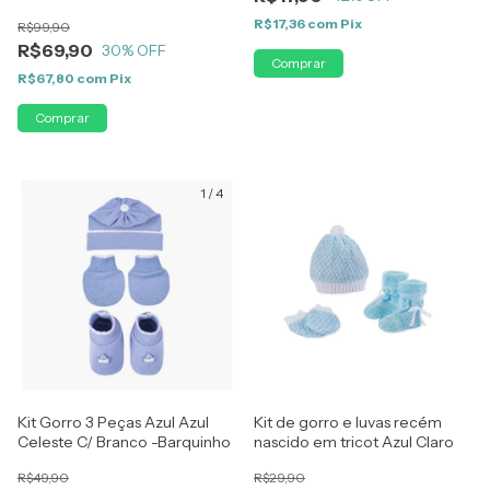
R$17,36
com
Pix
R$99,90
R$69,90
30
% OFF
R$67,80
com
Pix
1
/
4
Kit Gorro 3 Peças Azul Azul
Kit de gorro e luvas recém
Celeste C/ Branco -Barquinho
nascido em tricot Azul Claro
R$49,90
R$29,90