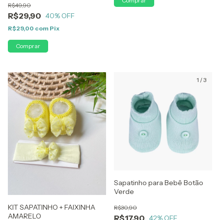
R$49,90
R$29,90
40
% OFF
R$29,00
com
Pix
1
/
2
1
/
3
Sapatinho para Bebê Botão
Verde
KIT SAPATINHO + FAIXINHA
R$30,90
AMARELO
R$17,90
42
% OFF