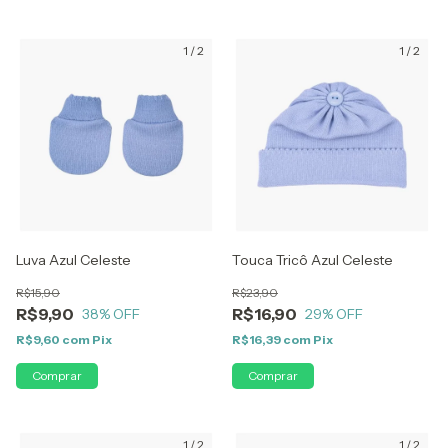
1
/
2
1
/
2
Luva Azul Celeste
Touca Tricô Azul Celeste
R$15,90
R$23,90
R$9,90
R$16,90
38
% OFF
29
% OFF
R$9,60
com
Pix
R$16,39
com
Pix
1
/
2
1
/
2