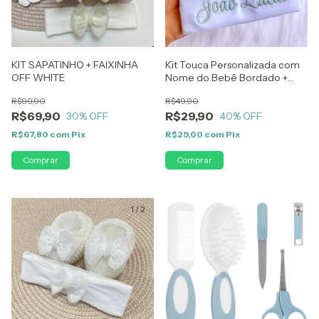
KIT SAPATINHO + FAIXINHA
Kit Touca Personalizada com
OFF WHITE
Nome do Bebê Bordado +
Luvas RN em Algodão Menina
R$99,90
R$49,90
Menino
R$69,90
R$29,90
30
% OFF
40
% OFF
R$67,80
com
Pix
R$29,00
com
Pix
Comprar
1
/
2