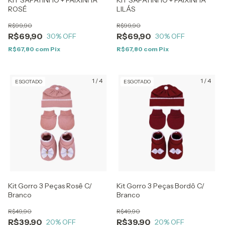
KIT SAPATINHO + FAIXINHA
KIT SAPATINHO + FAIXINHA
ROSÉ
LILÁS
R$99,90
R$99,90
R$69,90
R$69,90
30
% OFF
30
% OFF
R$67,80
com
Pix
R$67,80
com
Pix
1
/
4
1
/
4
ESGOTADO
ESGOTADO
Kit Gorro 3 Peças Rosê C/
Kit Gorro 3 Peças Bordô C/
Branco
Branco
R$49,90
R$49,90
R$39,90
R$39,90
20
% OFF
20
% OFF