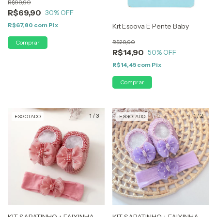
R$99,90
R$69,90
30
% OFF
R$67,80
com
Pix
Kit Escova E Pente Baby
R$29,90
R$14,90
50
% OFF
R$14,45
com
Pix
1
/
3
1
/
2
ESGOTADO
ESGOTADO